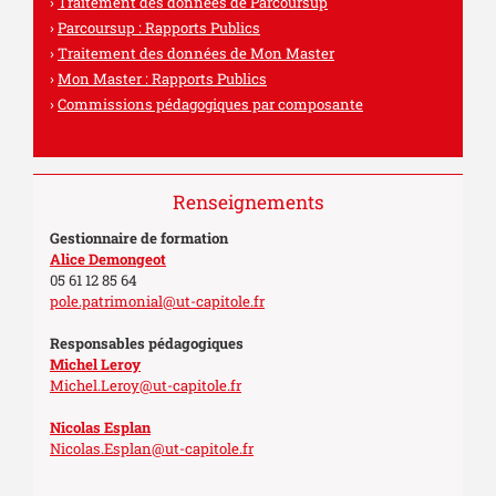
Traitement des données de Parcoursup
Parcoursup : Rapports Publics
Traitement des données de Mon Master
Mon Master : Rapports Publics
Commissions pédagogiques par composante
Renseignements
Gestionnaire de formation
Alice Demongeot
05 61 12 85 64
pole.patrimonial@ut-capitole.fr
Responsables pédagogiques
Michel Leroy
Michel.Leroy@ut-capitole.fr
Nicolas Esplan
Nicolas.Esplan@ut-capitole.fr