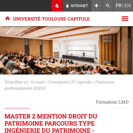
FR
|
EN
INTRANET
UNIVERSITÉ TOULOUSE CAPITOLE
Vous êtes ici :
>
>
Accueil
Formations UT Capitole
Formation
professionnelle (EEDU)
Formation LMD
MASTER 2 MENTION DROIT DU
PATRIMOINE PARCOURS TYPE
INGÉNIERIE DU PATRIMOINE -