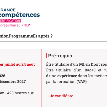
ions de la fiche
sion
Programme
Et après ?
Pré-requis
er juillet au 24 août
Être titulaire d’un
M1 en D
roit
soc
Être titulaire d’un
Bac+3
et jus
026
d’une
expérience
dans les métier
décembre 2027
par la formation (
VAP
)
ion
: 420 heures sur
Je candidate