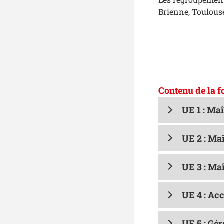
Brienne, Toulous
Contenu de la 
UE 1 : Maî
UE 2 : Maî
UE 3 : Maî
UE 4 : Ac
UE 5 : Gér