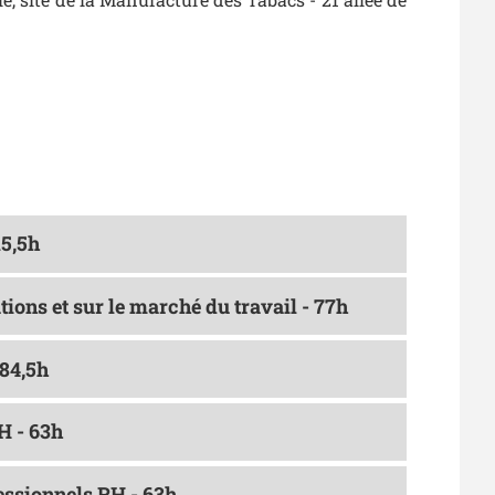
15,5h
ations et sur le marché du travail - 77h
 84,5h
H - 63h
fessionnels RH - 63h