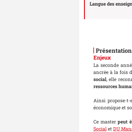
Langue des enseig
Présentation
Enjeux
La seconde année
ancrée à la fois 
social
, elle reco
ressources huma
Ainsi propose-t-
économique et soc
Ce master
peut ê
Social
et
DU Mana