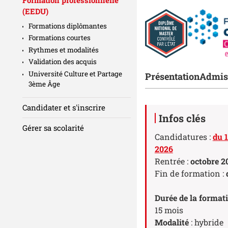
(EEDU)
Formations diplômantes
Formations courtes
Rythmes et modalités
Validation des acquis
Accéder aux sect
Université Culture et Partage
Présentation
Admis
3ème Âge
Candidater et s'inscrire
Détails
Infos clés
Gérer sa scolarité
Candidatures :
du 1
2026
Rentrée :
octobre 2
Fin de formation :
Durée de la format
15 mois
Modalité
: hybride