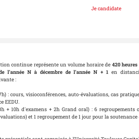
Je candidate
ation continue représente un volume horaire de
420 heures
e de l’année N à décembre de l’année N + 1
en distanc
ivante :
7h) : cours, visioconférences, auto-évaluations, cas pratiq
ice EEDU.
3h + 10h d'examens + 2h Grand oral) : 6 regroupements 
évaluations) et 1 regroupement de 1 jour pour la soutenance
 présentiels sont organisés à l’Université Toulouse Capitole