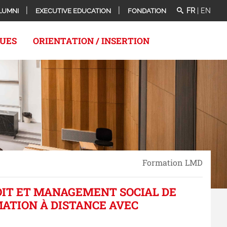
FR
|
EN
LUMNI
EXECUTIVE EDUCATION
FONDATION
QUES
ORIENTATION / INSERTION
Formation LMD
OIT ET MANAGEMENT SOCIAL DE
MATION À DISTANCE AVEC