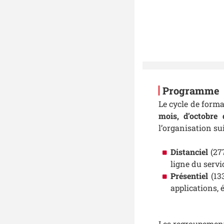
Programme
Le cycle de form
mois, d’octobr
l’organisation su
Distanciel
(27
ligne du serv
Présentiel
(13
applications, 
Les regroupements