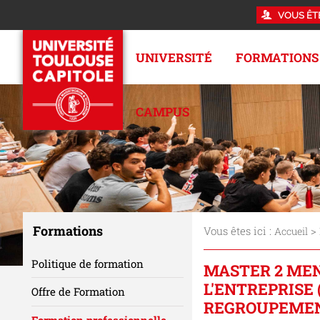
VOUS ÊT
UNIVERSITÉ
FORMATIONS
CAMPUS
Formations
Vous êtes ici :
>
Accueil
Politique de formation
MASTER 2 MEN
L'ENTREPRISE
Offre de Formation
REGROUPEMEN
Formation professionnelle