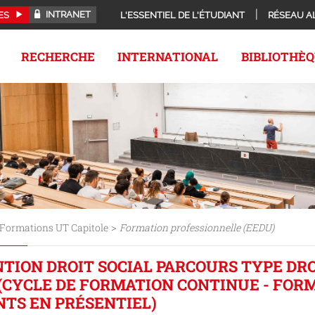
INTRANET
ES
L'ESSENTIEL DE L'ÉTUDIANT
RÉSEAU A
RECHERCHE
INTERNATIONAL
BIBLIOTHÈ
>
Formations UT Capitole
Formation professionnelle (EEDU)
TION DROIT SOCIAL PARCOURS TYPE DR
 (CYCLE DE FORMATION CONTINUE - FOR
TS EN PRÉSENTIEL)