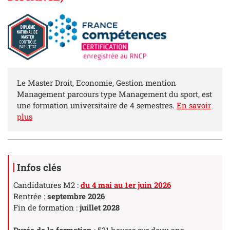
Résumé
Le Master Droit, Economie, Gestion mention
Management parcours type Management du sport, est
une formation universitaire de 4 semestres.
En savoir
plus
Détails
Infos clés
Candidatures M2 :
du 4 mai au 1er juin 2026
Rentrée :
septembre 2026
Fin de formation :
juillet 2028
Durée de la formation
: 531 heures sur deux ans