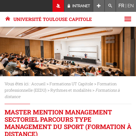
FR
|
EN
INTRANET
UNIVERSITÉ TOULOUSE CAPITOLE
Vous êtes ici :
>
>
Accueil
Formations UT Capitole
Formation
>
>
professionnelle (EEDU)
Rythmes et modalités
Formations à
distance
MASTER MENTION MANAGEMENT
SECTORIEL PARCOURS TYPE
MANAGEMENT DU SPORT (FORMATION À
DISTANCE)