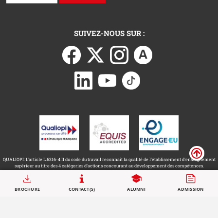
SUIVEZ-NOUS SUR :
QUALIOPI: L'article L.6316-4 II du code du travail reconnait la qualité de l'établissement d'enseignement
supérieur au titre des 4 catégories d'actions concourant au développement des compétences.
Call to actions
BROCHURE
CONTACT(S)
ALUMNI
ADMISSION
Université Toulouse Capitole ©
Mentions légales
2026
Accessibilité : non conforme