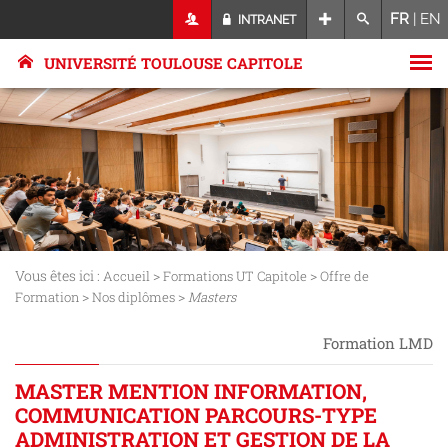
FR
|
EN
INTRANET
UNIVERSITÉ TOULOUSE CAPITOLE
Vous êtes ici :
>
>
Accueil
Formations UT Capitole
Offre de
>
>
Formation
Nos diplômes
Masters
Formation LMD
MASTER MENTION INFORMATION,
COMMUNICATION PARCOURS-TYPE
ADMINISTRATION ET GESTION DE LA