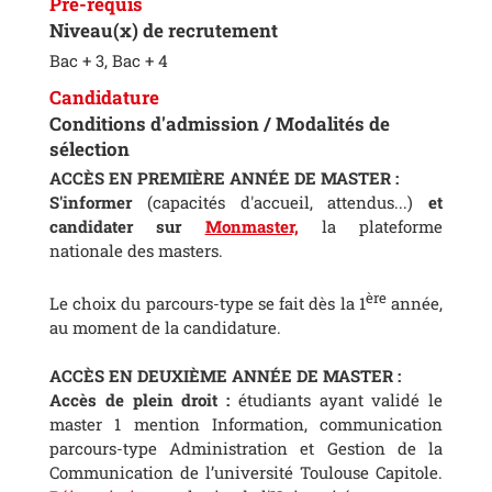
Pré-requis
Niveau(x) de recrutement
Bac + 3, Bac + 4
Candidature
Conditions d'admission / Modalités de
sélection
ACCÈS EN PREMIÈRE ANNÉE DE MASTER :
S'informer
(capacités d'accueil, attendus...)
et
candidater sur
Monmaster,
la plateforme
nationale des masters.
ère
Le choix du parcours-type se fait dès la 1
année,
au moment de la candidature.
ACC
È
S EN DEUXI
È
ME ANN
É
E DE MASTER :
Accès de plein droit :
étudiants ayant validé le
master 1 mention Information, communication
parcours-type Administration et Gestion de la
Communication de l’université Toulouse Capitole.