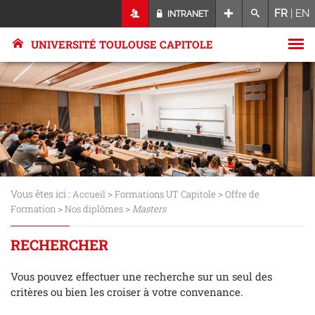
FR
|
EN
INTRANET
UNIVERSITÉ TOULOUSE CAPITOLE
Vous êtes ici :
>
>
Accueil
Formations UT Capitole
Offre de
>
>
Formation
Nos diplômes
Masters
RECHERCHER
Vous pouvez effectuer une recherche sur un seul des
critères ou bien les croiser à votre convenance.