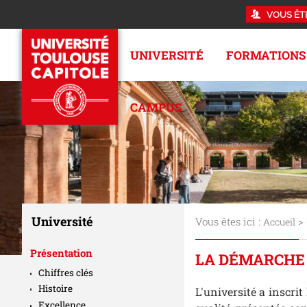
VOUS ÊT
UNIVERSITÉ
FORMATIONS
CAMPUS
Université
Vous êtes ici :
>
Accueil
Présentation
LA DÉMARCHE 
Chiffres clés
Histoire
L'université a inscri
Excellence