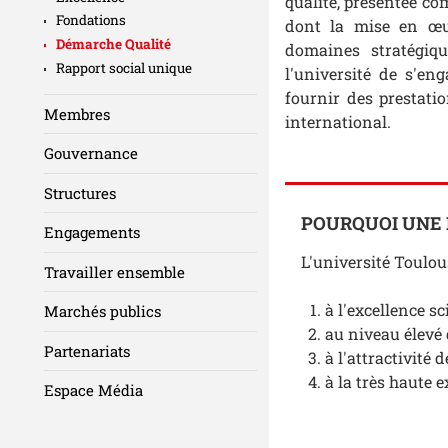
qualité, présentée co
Fondations
dont la mise en œuv
Démarche Qualité
domaines stratégiqu
Rapport social unique
l'université de s'e
fournir des prestat
Membres
international.
Gouvernance
Structures
POURQUOI UNE 
Engagements
L'université Toulou
Travailler ensemble
à l'excellence sc
Marchés publics
au niveau élevé
Partenariats
à l'attractivité 
à la très haute 
Espace Média