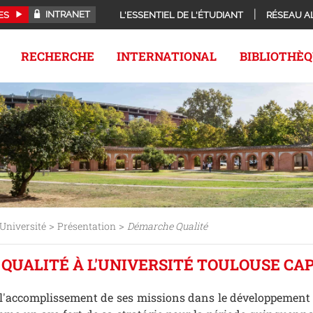
INTRANET
ES
L'ESSENTIEL DE L'ÉTUDIANT
RÉSEAU A
RECHERCHE
INTERNATIONAL
BIBLIOTHÈ
>
>
Université
Présentation
Démarche Qualité
QUALITÉ À L'UNIVERSITÉ TOULOUSE CA
t l'accomplissement de ses missions dans le développement 