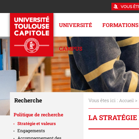
VOUS ÊT
UNIVERSITÉ
FORMATIONS
CAMPUS
Recherche
Vous êtes ici :
>
Accueil
Politique de recherche
LA STRATÉGIE
Stratégie et valeurs
Engagements
Accompagnement des