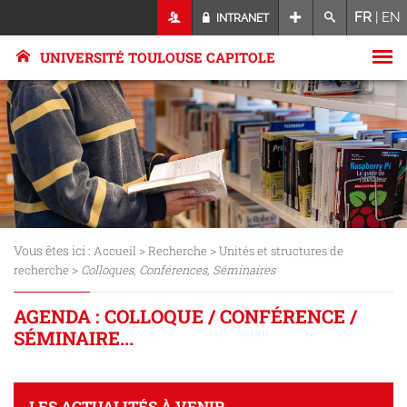
FR
|
EN
INTRANET
UNIVERSITÉ TOULOUSE CAPITOLE
Vous êtes ici :
>
>
Accueil
Recherche
Unités et structures de
>
recherche
Colloques, Conférences, Séminaires
AGENDA : COLLOQUE / CONFÉRENCE /
SÉMINAIRE...
LES ACTUALITÉS À VENIR