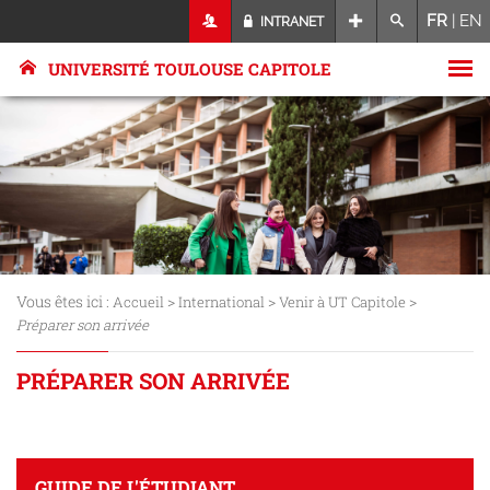
FR
|
EN
INTRANET
UNIVERSITÉ TOULOUSE CAPITOLE
Vous êtes ici :
>
>
>
Accueil
International
Venir à UT Capitole
Préparer son arrivée
PRÉPARER SON ARRIVÉE
GUIDE DE L'ÉTUDIANT