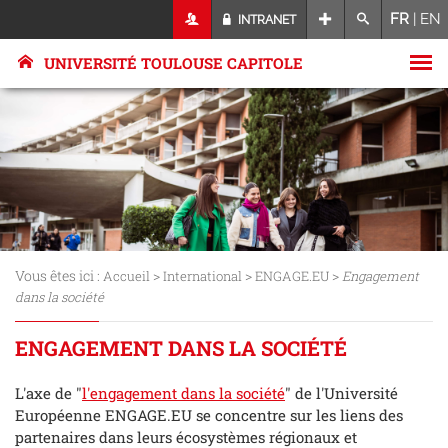
FR
|
EN
INTRANET
UNIVERSITÉ TOULOUSE CAPITOLE
Vous êtes ici :
>
>
>
Accueil
International
ENGAGE.EU
Engagement
dans la société
ENGAGEMENT DANS LA SOCIÉTÉ
L'axe de "
l'engagement dans la société
" de l'Université
Européenne ENGAGE.EU se concentre sur les liens des
partenaires dans leurs écosystèmes régionaux et