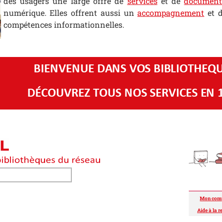
des usagers une large offre de
services
et de
document
numérique. Elles offrent aussi un
accompagnement
et d
compétences informationnelles.
Mon com
Aide à la 