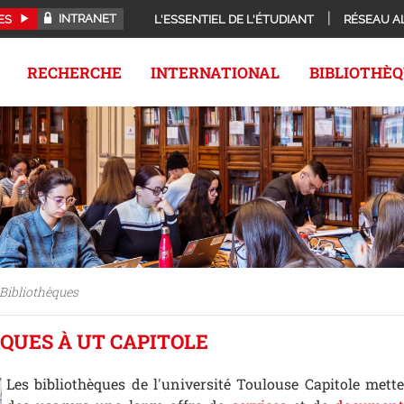
INTRANET
ES
L'ESSENTIEL DE L'ÉTUDIANT
RÉSEAU A
RECHERCHE
INTERNATIONAL
BIBLIOTHÈ
Bibliothèques
ÈQUES À UT CAPITOLE
Les bibliothèques de l'université Toulouse Capitole mette