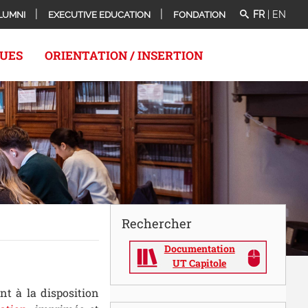
FR
|
EN
LUMNI
EXECUTIVE EDUCATION
FONDATION
QUES
ORIENTATION / INSERTION
Rechercher
Documentation
UT Capitole
nt à la disposition