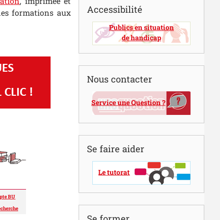
ation
, imprimée et
Accessibilité
es formations aux
Publics en situation
de handicap
Nous contacter
Service une Question ?
Se faire aider
Le tutorat
pte BU
recherche
Se former