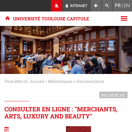
FR
|
EN
INTRANET
UNIVERSITÉ TOULOUSE CAPITOLE
Vous êtes ici :
>
>
Accueil
Bibliothèques
Documentation
RECHERCHE
CONSULTER EN LIGNE : "MERCHANTS,
ARTS, LUXURY AND BEAUTY"