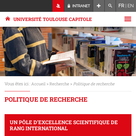
FR
|
EN
INTRANET
UNIVERSITÉ TOULOUSE CAPITOLE
Vous êtes ici :
>
>
Accueil
Recherche
Politique de recherche
POLITIQUE DE RECHERCHE
UN PÔLE D’EXCELLENCE SCIENTIFIQUE DE
RANG INTERNATIONAL