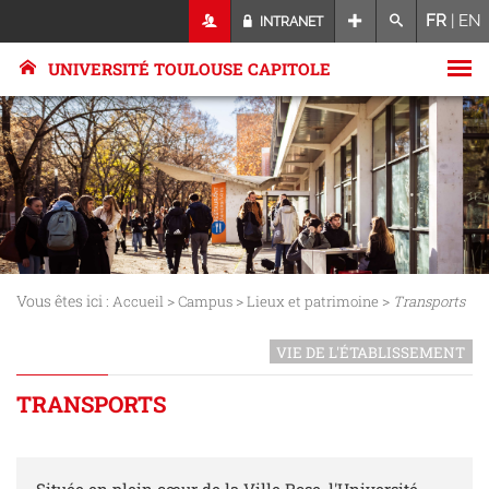
FR
|
EN
INTRANET
UNIVERSITÉ TOULOUSE CAPITOLE
Vous êtes ici :
>
>
>
Accueil
Campus
Lieux et patrimoine
Transports
VIE DE L'ÉTABLISSEMENT
TRANSPORTS
Située en plein cœur de la Ville Rose, l'Université