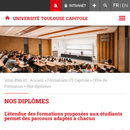
FR
|
EN
INTRANET
UNIVERSITÉ TOULOUSE CAPITOLE
Vous êtes ici :
>
>
Accueil
Formations UT Capitole
Offre de
>
Formation
Nos diplômes
NOS DIPLÔMES
L'étendue des formations proposées aux étudiants
permet des parcours adaptés à chacun