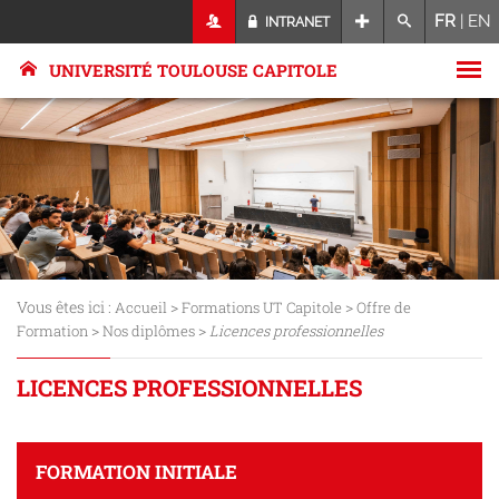
FR
|
EN
INTRANET
UNIVERSITÉ TOULOUSE CAPITOLE
Vous êtes ici :
>
>
Accueil
Formations UT Capitole
Offre de
>
>
Formation
Nos diplômes
Licences professionnelles
LICENCES PROFESSIONNELLES
FORMATION INITIALE