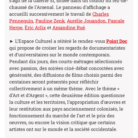
s'agit de la Galerie Si, située dans un couloir du rez-de-
chaussé de l'Arsenal.
Le panneau d'affichage a
accueilli successivement le travail de
Charles
Pennequin
,
Pauline Zenk
,
Aurélie Jouandon
,
Pascale
Herpe
,
Éric Arlix
et
Amandine Rué
.
► L’Espace Culturel a réitéré le rendez-vous
Point Doc
qui propose de croiser les regards de documentaristes
et d’universitaires sur le monde contemporain.
Pendant dix jours, des courts-métrages sélectionnés
avec passion, des soirées ciné-débat concoctées avec
générosité, des diffusions de films choisis parmi des
centaines seront présentés pour réfléchir
collectivement à un même thème. Avec le thème «
d’Art et d’Argent », cette deuxième édition questionne
la culture et les territoires, l’appropriation d’œuvres et
leur restitution aux pays anciennement colonisés, le
fonctionnement du marché de l’art et le prix des
oeuvres, ou encore la vision critique que certains
artistes ont sur le monde et la société occidentale.