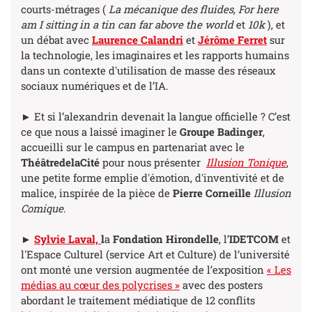
courts-métrages (
La mécanique des fluides, For here
am I sitting in a tin can far above the world
et
10k
), et
un débat avec
Laurence Calandri
et
Jérôme Ferret
sur
la technologie, les imaginaires et les rapports humains
dans un contexte d'utilisation de masse des réseaux
sociaux numériques et de l’IA.
► Et si l’alexandrin devenait la langue officielle ? C’est
ce que nous a laissé imaginer le
Groupe Badinger
,
accueilli sur le campus en partenariat avec le
ThéâtredelaCité
pour nous présenter
Illusion Tonique
,
une petite forme emplie d'émotion, d'inventivité et de
malice, inspirée de la pièce de
Pierre Corneille
Illusion
Comique
.
►
Sylvie Laval,
l
a
Fondation Hirondelle
, l’
IDETCOM
et
l'Espace Culturel (service Art et Culture) de l’université
ont monté une version augmentée de l’exposition
« Les
médias au cœur des polycrises »
avec des posters
abordant le traitement médiatique de 12 conflits