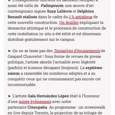
aussi été celle de
Palimpseste
, une œuvre d’art
contemporain
signée
Suzy Lelièvre
et
Delphine
Renault réalisée
dans le cadre du
1 % artistique
de
cette nouvelle construction.
Un feuillet
expliquant la
démarche artistique et le processus de construction de
cette installation in-situ a été édité et est désormais
distribué gratuitement sur le campus.
► On ne se lasse pas des
Tentatives d’épuisements
de
Gaspard Chauvelot ! Sous forme de revues de presse
politique, l'artiste aborde l’actualité avec légèreté
(parfois) et humour décapant (toujours). La
septième
saison
a rassemblé les nombreux adeptes et a su
conquérir ceux qui ne connaissaient pas encore cet
incontournable.
► L’artiste
Gala Hernández López
était à l’honneur
d'une
soirée évènement
avec notre
partenaire
Cinespaña
. Au programme
: un screenwalk
en live depuis Toronto, la projection de sa trilogie de