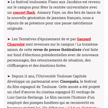
►Le festival toulousain Piano aux Jacobins est revenu
sur le campus pour fêter la rentrée universitaire avec
un
concert flash
. Amaury Faye, un des fers de lance de
la nouvelle génération de jazzmen français, nous a
réjouis de sa présence pour une pause méridienne
originale.
► Les Tentatives d’épuisement de et par
Gaspard
Chauvelot
sont revenues sur le campus ! La troisième
saison de cette
revue de presse théâtralisée
s’est faite
sur fond d'élections présidentielles avec de nouveaux
personnages, des retournements de situation, des
cliffhangers et des émotions fortes.
► Depuis 11 ans, l’Université Toulouse Capitole
développe un partenariat avec
Cinespaña
, le festival
du film espagnol de Toulouse. Cette année a été projeté
un chef d’œuvre du cinéma espagnol El verdugo de
Luis García-Berlanga. Le film raconte l’histoire d’un
employé des pompes funèbres qui se reconvertit en
bourreau malgré lui. Un débat sur «
L’Art en dictature
»