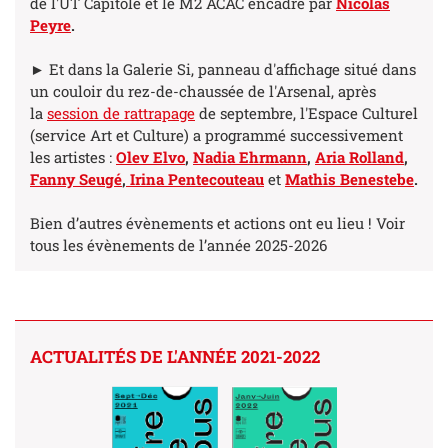
de l'UT Capitole et le M2 ACAC encadré par
Nicolas
Peyre
.
► Et dans la Galerie Si, panneau d'affichage situé dans
un couloir du rez-de-chaussée de l'Arsenal, après
la
session de rattrapage
de septembre, l'Espace Culturel
(service Art et Culture) a programmé successivement
les artistes :
Olev Elvo
,
Nadia Ehrmann
,
Aria Rolland
,
Fanny Seugé
,
Irina Pentecouteau
et
Mathis Benestebe
.
Bien d’autres évènements et actions ont eu lieu ! Voir
tous les évènements de l’année 2025-2026
ACTUALITÉS DE L'ANNÉE 2021-2022