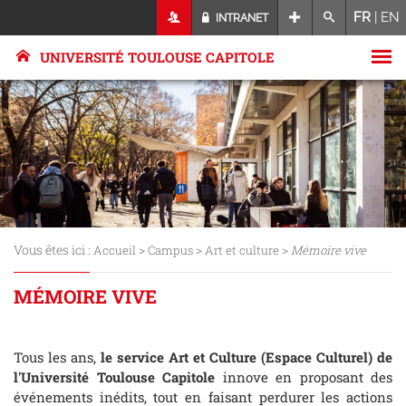
FR
|
EN
INTRANET
UNIVERSITÉ TOULOUSE CAPITOLE
Vous êtes ici :
>
>
>
Accueil
Campus
Art et culture
Mémoire vive
MÉMOIRE VIVE
Tous les ans,
le service Art et Culture (Espace Culturel) de
l'Université Toulouse Capitole
innove en proposant des
événements inédits, tout en faisant perdurer les actions