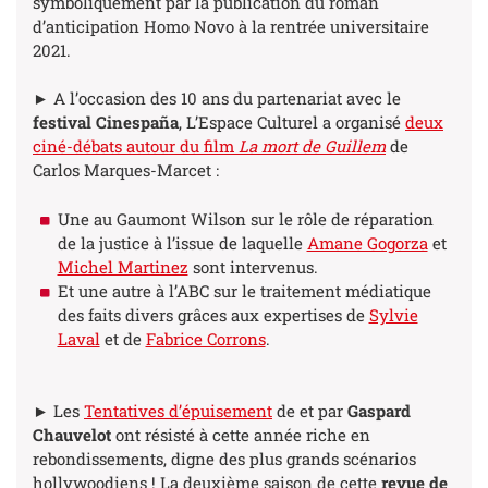
symboliquement par la publication du roman
d’anticipation
Homo Novo
à la rentrée universitaire
2021.
► A l’occasion des 10 ans du partenariat avec le
festival Cinespaña
, L’Espace Culturel a organisé
deux
ciné-débats autour du film
La mort de Guillem
de
Carlos Marques-Marcet :
Une au Gaumont Wilson sur le rôle de réparation
de la justice à l’issue de laquelle
Amane Gogorza
et
Michel Martinez
sont intervenus.
Et une autre à l’ABC sur le traitement médiatique
des faits divers grâces aux expertises de
Sylvie
Laval
et de
Fabrice Corrons
.
► Les
Tentatives d’épuisement
de et par
Gaspard
Chauvelot
ont résisté à cette année riche en
rebondissements, digne des plus grands scénarios
hollywoodiens ! La deuxième saison de cette
revue de