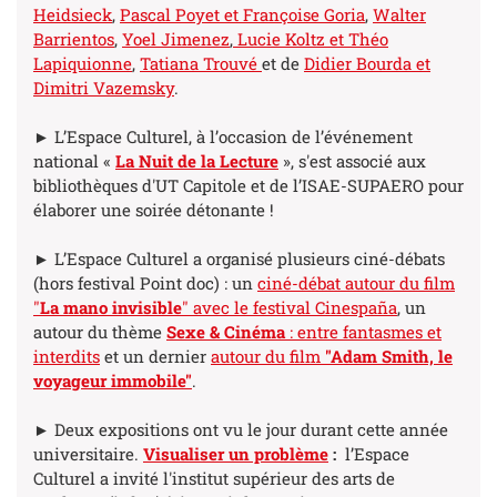
Heidsieck
,
Pascal Poyet et Françoise Goria
,
Walter
Barrientos
,
Yoel Jimenez
,
Lucie Koltz et Théo
Lapiquionne
,
Tatiana Trouvé
et de
Didier Bourda et
Dimitri Vazemsky
.
► L’Espace Culturel, à l’occasion de l’événement
national «
La Nuit de la Lecture
», s'est associé aux
bibliothèques d'UT Capitole et de l’ISAE-SUPAERO pour
élaborer une soirée détonante !
► L’Espace Culturel a organisé plusieurs ciné-débats
(hors festival Point doc) : un
ciné-débat autour du film
"
La mano invisible
" avec le festival Cinespaña
, un
autour du thème
Sexe & Cinéma
: entre fantasmes et
interdits
et un dernier
autour du film
"Adam Smith, le
voyageur immobile"
.
► Deux expositions ont vu le jour durant cette année
universitaire.
Visualiser un problème
:
l’Espace
Culturel a invité l'institut supérieur des arts de