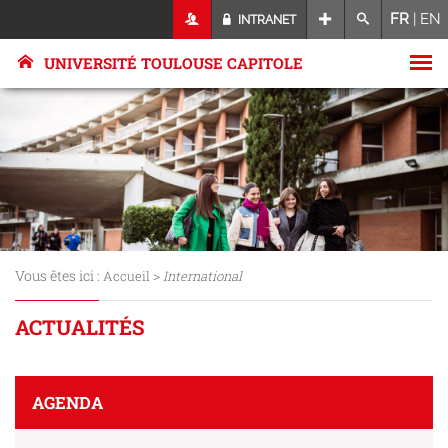
FR
|
EN
INTRANET
UNIVERSITÉ TOULOUSE CAPITOLE
Vous êtes ici :
>
Accueil
International
ACTUALITÉS
AGENDA