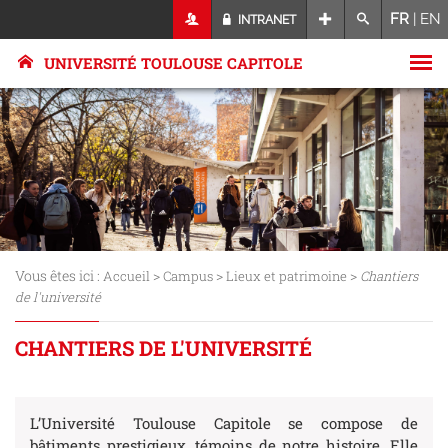
FR
|
EN
INTRANET
UNIVERSITÉ TOULOUSE CAPITOLE
Vous êtes ici :
>
>
>
Accueil
Campus
Lieux et patrimoine
Chantiers
de l'université
CHANTIERS DE L'UNIVERSITÉ
L’Université Toulouse Capitole se compose de
bâtiments prestigieux, témoins de notre histoire. Elle