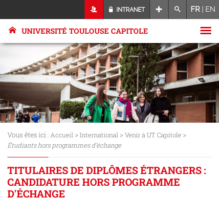
FR
|
EN
INTRANET
UNIVERSITÉ TOULOUSE CAPITOLE
Vous êtes ici :
>
>
>
Accueil
International
Venir à UT Capitole
Étudiants hors programmes d’échange
TITULAIRES DE DIPLÔMES ÉTRANGERS :
CANDIDATURE HORS PROGRAMME
D'ÉCHANGE