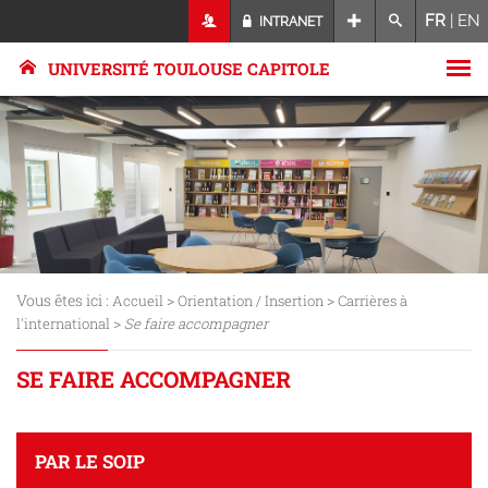
FR
|
EN
INTRANET
UNIVERSITÉ TOULOUSE CAPITOLE
Vous êtes ici :
>
>
Accueil
Orientation / Insertion
Carrières à
>
l'international
Se faire accompagner
SE FAIRE ACCOMPAGNER
PAR LE SOIP