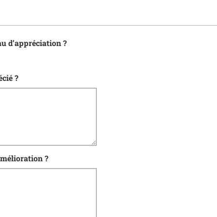
au d’appréciation ?
cié ?
mélioration ?