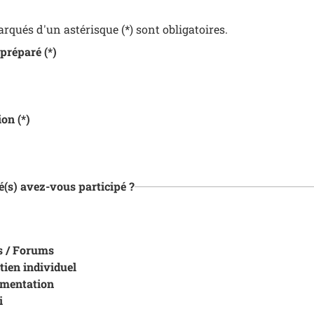
qués d'un astérisque (*) sont obligatoires.
 préparé
(*)
ion
(*)
té(s) avez-vous participé ?
s / Forums
tien individuel
umentation
i