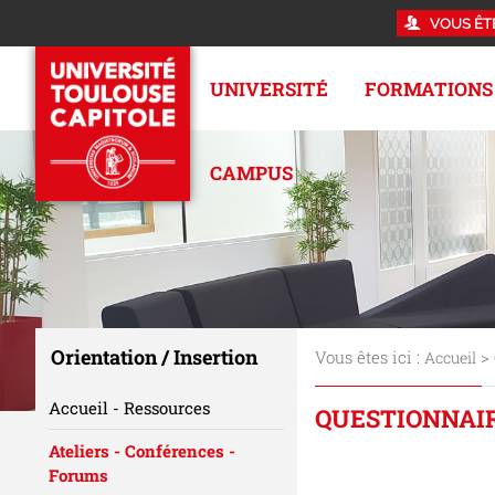
VOUS ÊT
UNIVERSITÉ
FORMATIONS
CAMPUS
Orientation / Insertion
Vous êtes ici :
>
Accueil
Accueil - Ressources
QUESTIONNAIR
Ateliers - Conférences -
Forums