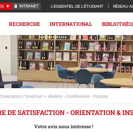
INTRANET
ES
L'ESSENTIEL DE L'ÉTUDIANT
RÉSEAU A
RECHERCHE
INTERNATIONAL
BIBLIOTHÈ
>
Orientation / Insertion
Ateliers - Conférences - Forums
E DE SATISFACTION - ORIENTATION & IN
Votre avis nous intéresse !