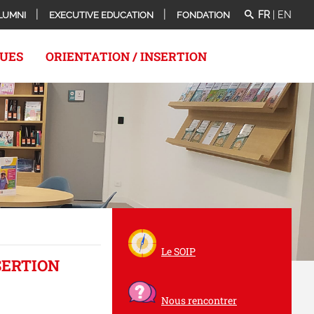
FR
|
EN
LUMNI
EXECUTIVE EDUCATION
FONDATION
QUES
ORIENTATION / INSERTION
Le SOIP
SERTION
Nous rencontrer