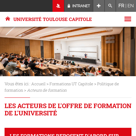
FR
|
EN
INTRANET
UNIVERSITÉ TOULOUSE CAPITOLE
Vous êtes ici :
>
>
Accueil
Formations UT Capitole
Politique de
>
formation
Acteurs de formation
LES ACTEURS DE L'OFFRE DE FORMATION
DE L'UNIVERSITÉ
LES FORMATIONS REPOSENT D'ABORD SUR