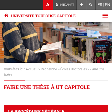
FR
|
EN
INTRANET
UNIVERSITÉ TOULOUSE CAPITOLE
Vous êtes ici :
>
>
>
Accueil
Recherche
Écoles Doctorales
Faire une
thèse
FAIRE UNE THÈSE À UT CAPITOLE
LA PROCÉDURE GÉNÉRALE