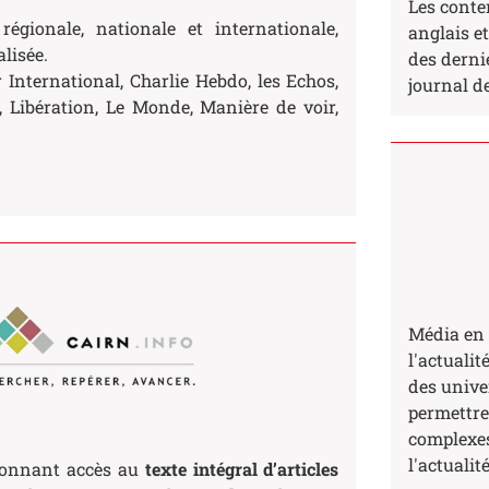
Les conte
 régionale, nationale et internationale,
anglais e
alisée.
des dernie
 International, Charlie Hebdo, les Echos,
journal d
o, Libération, Le Monde, Manière de voir,
Média en 
l'actuali
des univer
permettre
complexes
l'actualit
onnant accès au
texte intégral d’articles