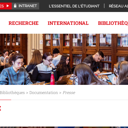
INTRANET
ES
L'ESSENTIEL DE L'ÉTUDIANT
RÉSEAU A
RECHERCHE
INTERNATIONAL
BIBLIOTHÈ
>
>
Bibliothèques
Documentation
Presse
E