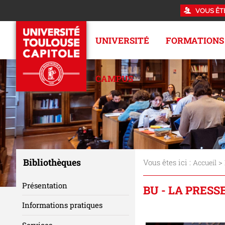
VOUS ÊT
UNIVERSITÉ
FORMATIONS
CAMPUS
Bibliothèques
Vous êtes ici :
>
Accueil
Présentation
BU - LA PRESS
Informations pratiques
Services