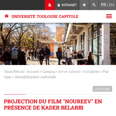
FR
|
EN
INTRANET
UNIVERSITÉ TOULOUSE CAPITOLE
Vous êtes ici :
>
>
>
> Par
Accueil
Campus
Art et culture
Actualités
type >
Sensibilisation culturelle
CULTURE
PROJECTION DU FILM "NOUREEV" EN
PRÉSENCE DE KADER BELARBI