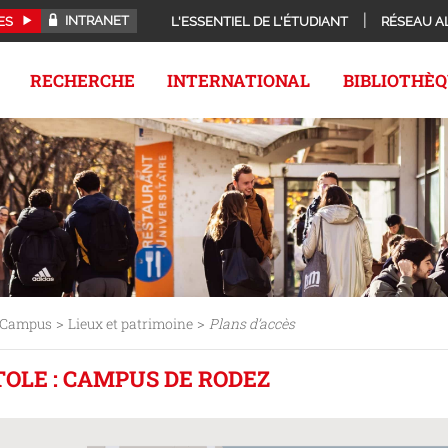
INTRANET
ES
L'ESSENTIEL DE L'ÉTUDIANT
RÉSEAU A
RECHERCHE
INTERNATIONAL
BIBLIOTHÈ
>
>
Campus
Lieux et patrimoine
Plans d’accès
TOLE : CAMPUS DE RODEZ