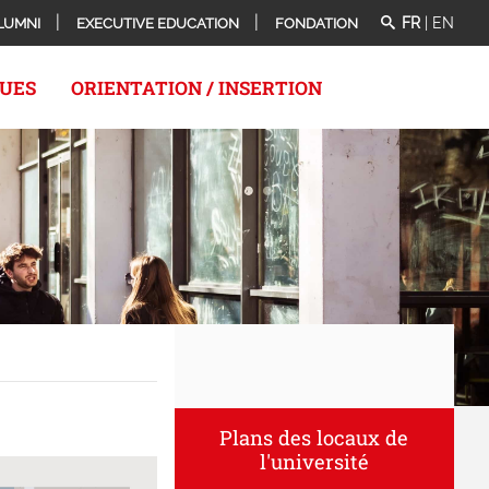
FR
|
EN
LUMNI
EXECUTIVE EDUCATION
FONDATION
QUES
ORIENTATION / INSERTION
Plans des locaux de
l'université