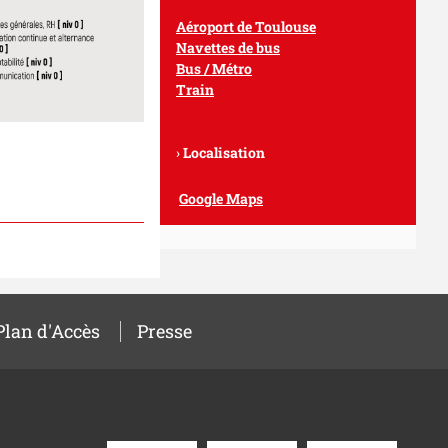
Aéroport de Toulouse
Navettes de bus
Bus / Métro
Train
Localisation
Google Maps
Plan d'Accès
Presse