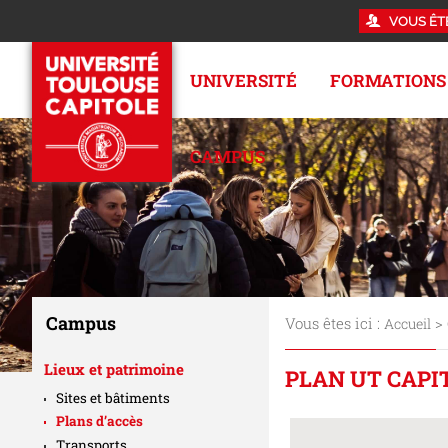
VOUS ÊT
UNIVERSITÉ
FORMATIONS
CAMPUS
Campus
Vous êtes ici :
>
Accueil
Lieux et patrimoine
PLAN UT CAPI
Sites et bâtiments
Plans d’accès
Transports