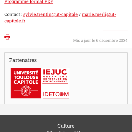
Programme format PDF
Contact :
sylvie.trentin@ut-capitole
/
marie.merli@ut-
capitole.fr
Imprimer
Mis à jour le 6 décembre 2024
Partenaires
Culture