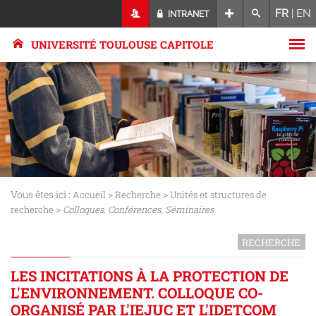
FR
|
EN
INTRANET
UNIVERSITÉ TOULOUSE CAPITOLE
Vous êtes ici :
>
>
Accueil
Recherche
Unités et structures de
>
recherche
Colloques, Conférences, Séminaires
RECHERCHE
LES INCITATIONS À LA PROTECTION DE
L'ENVIRONNEMENT. COLLOQUE CO-
ORGANISÉ PAR L'IEJUC ET L'IDETCOM