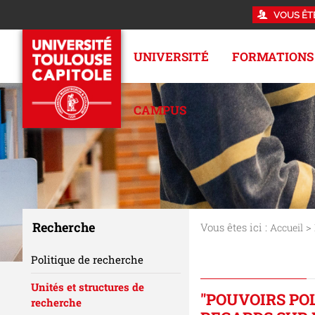
VOUS ÊT
UNIVERSITÉ
FORMATIONS
CAMPUS
Recherche
Vous êtes ici :
>
Accueil
Politique de recherche
Unités et structures de
"POUVOIRS POL
recherche