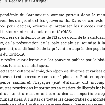
d-19. Regards sur l’Afrique."
 pandémie du Coronavirus, comme partout dans le mond
vers les dirigeants et les gouvernants. Dans ce contexte e
rce pour décider, orienter et organiser les ripostes con
 l’instance internationale de santé (OMS)
avancées de la démocratie, de l’État de droit, de la sanctuari
x, de la préservation de la paix sociale est soumise à la
ement, des difficultés de la prévention auprès des populat
s du Covid-19.
e réalité quotidienne que les pouvoirs publics par le bi
ous formes de statistiques.
ectés par cette pandémie, des réponses diverses et variées o
nfinement est la mesure commune à plusieurs États europé
rgence sanitaire), l’Espagne (état d’alarme) ont acco
autres restrictions importantes en matière de libertés indiv
ui au fur et à mesure ont connu des cas importés enregi
nautaires. À l’instar de toutes les démocraties du monde, 
spositions afin d’endiguer cette pandémie. Des mesures qui