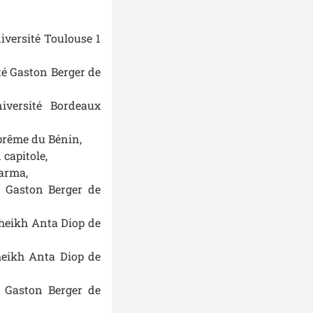
versité Toulouse 1
té Gaston Berger de
iversité Bordeaux
prême du Bénin,
capitole,
Barma,
é Gaston Berger de
Cheikh Anta Diop de
heikh Anta Diop de
é Gaston Berger de