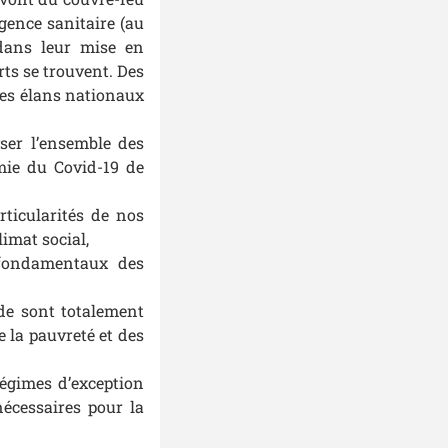
gence sanitaire (au
 dans leur mise en
rts se trouvent. Des
 les élans nationaux
yser l’ensemble des
émie du Covid-19 de
rticularités de nos
imat social,
s fondamentaux des
de sont totalement
e la pauvreté et des
 régimes d’exception
nécessaires pour la