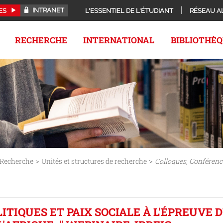
INTRANET
ES
L'ESSENTIEL DE L'ÉTUDIANT
RÉSEAU A
RECHERCHE
INTERNATIONAL
BIBLIOTHÈ
>
>
Recherche
Unités et structures de recherche
Colloques, Conférenc
ITIQUES ET PAIX SOCIALE À L'ÉPREUVE D