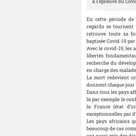
à l'épreuve du Covi
En cette période de
regards se tournent 
retrouve toute sa fo
baptisée Covid-19 par
Avec le covid-19, les 
libertés fondamentau
recherche du développ
en charge des malade
La mort redevient un
donnent chaque jour s
Dans tous les pays aff
là par exemple le co
la France (état d’u
exceptionnelles par d’
Les pays africains q
beaucoup de cas commu
ont aussi pris des di