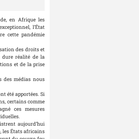
e, en Afrique les
xceptionnel, l’État
tre cette pandémie
sation des droits et
 dure réalité de la
ions et de la prise
ais des médias nous
nt été apportées. Si
ens, certains comme
mpagné ces mesures
iduelles.
strent aujourd’hui
les États africains
 vont du couvre-feu