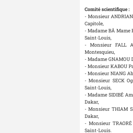
Comité scientifique :
- Monsieur ANDRIANTS
Capitole,
- Madame BÂ Mame Pen
Saint-Louis,
- Monsieur FALL Al
Montesquieu,
- Madame GNAMOU Dand
- Monsieur KABOU Patr
- Monsieur NIANG Abd
- Monsieur SECK Ogo,
Saint-Louis,
- Madame SIDIBÉ Amsa
Dakar,
- Monsieur THIAM Sam
Dakar,
- Monsieur TRAORÉ S
Saint-Louis.