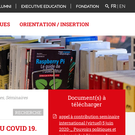
FR
|
EN
LUMNI
EXECUTIVE EDUCATION
FONDATION
QUES
ORIENTATION / INSERTION
Document(s) à
es, Séminaires
télécharger
RECHERCHE
appel à contribution seminaire
international (virtuel) 5 juin
U COVID 19.
2020-_ Pouvoirs politiques et