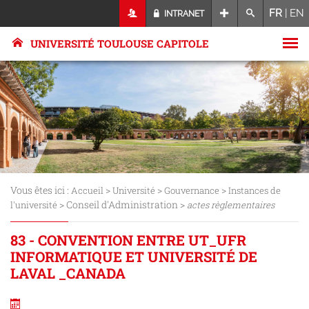
FR
|
EN
INTRANET
UNIVERSITÉ TOULOUSE CAPITOLE
Vous êtes ici :
>
>
>
Accueil
Université
Gouvernance
Instances de
> Conseil d'Administration >
l'université
actes règlementaires
83 - CONVENTION ENTRE UT_UFR
INFORMATIQUE ET UNIVERSITÉ DE
LAVAL _CANADA