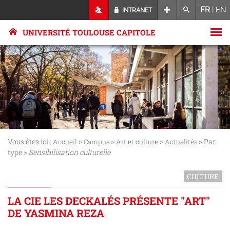
FR
|
EN
INTRANET
UNIVERSITÉ TOULOUSE CAPITOLE
Vous êtes ici :
>
>
>
> Par
Accueil
Campus
Art et culture
Actualités
type >
Sensibilisation culturelle
CULTURE
LA CIE LES DECKALÉS PRÉSENTE "ART"
DE YASMINA REZA