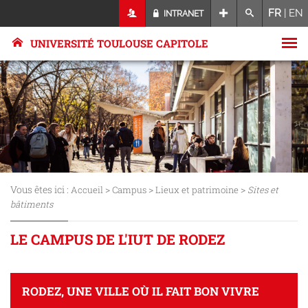
FR
|
EN
INTRANET
UNIVERSITÉ TOULOUSE CAPITOLE
Vous êtes ici :
>
>
>
Accueil
Campus
Lieux et patrimoine
Sites et
bâtiments
LE CAMPUS DE L'IUT DE RODEZ
RODEZ, UNE VILLE OÙ IL FAIT BON VIVRE