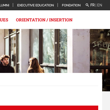
FR
|
EN
LUMNI
EXECUTIVE EDUCATION
FONDATION
QUES
ORIENTATION / INSERTION