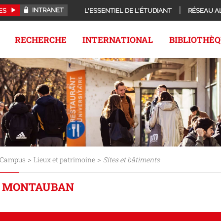
INTRANET
ES
L'ESSENTIEL DE L'ÉTUDIANT
RÉSEAU A
RECHERCHE
INTERNATIONAL
BIBLIOTHÈ
>
>
Campus
Lieux et patrimoine
Sites et bâtiments
E MONTAUBAN