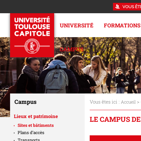
VOUS ÊT
UNIVERSITÉ
FORMATIONS
CAMPUS
Campus
Vous êtes ici :
>
Accueil
Lieux et patrimoine
LE CAMPUS D
Sites et bâtiments
Plans d’accès
Transports