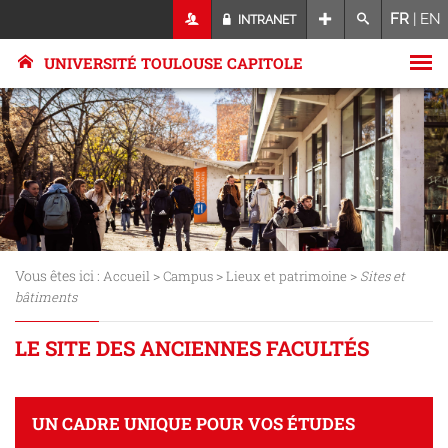
FR
|
EN
INTRANET
UNIVERSITÉ TOULOUSE CAPITOLE
Vous êtes ici :
>
>
>
Accueil
Campus
Lieux et patrimoine
Sites et
bâtiments
LE SITE DES ANCIENNES FACULTÉS
UN CADRE UNIQUE POUR VOS ÉTUDES