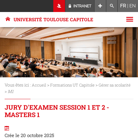
FR
|
EN
INTRANET
UNIVERSITÉ TOULOUSE CAPITOLE
Vous êtes ici :
>
>
Accueil
Formations UT Capitole
Gérer sa scolarité
>
M1
JURY D'EXAMEN SESSION 1 ET 2 -
MASTERS 1
Crée le 20 octobre 2025