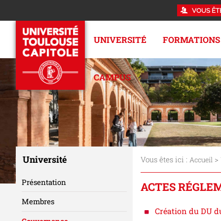
VOUS ÊT
UNIVERSITÉ
FORMATIONS
CAMPUS
Université
Vous êtes ici :
>
Accueil
Présentation
ACTES RÉGLEME
Membres
Création du DU du
Gouvernance