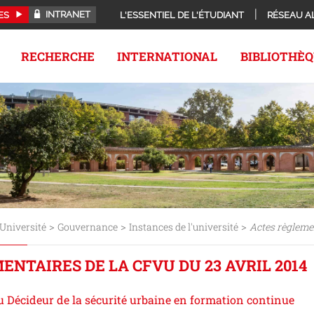
INTRANET
ES
L'ESSENTIEL DE L'ÉTUDIANT
RÉSEAU A
RECHERCHE
INTERNATIONAL
BIBLIOTHÈ
>
>
>
Université
Gouvernance
Instances de l'université
Actes règleme
NTAIRES DE LA CFVU DU 23 AVRIL 2014
 Décideur de la sécurité urbaine en formation continue