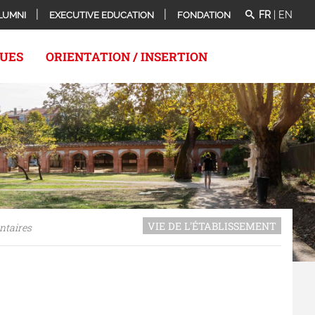
FR
|
EN
LUMNI
EXECUTIVE EDUCATION
FONDATION
QUES
ORIENTATION / INSERTION
VIE DE L'ÉTABLISSEMENT
ntaires