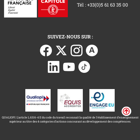
Tél : +33(0)5 61 63 35 00
SUIVEZ-NOUS SUR :
QUALIOPI: L'article L.6316-4 II du code du travail reconnait la qualité de l'établissement d'enseignement
supérieur au titre des 4 catégories d'actions concourant au développement des compétences.