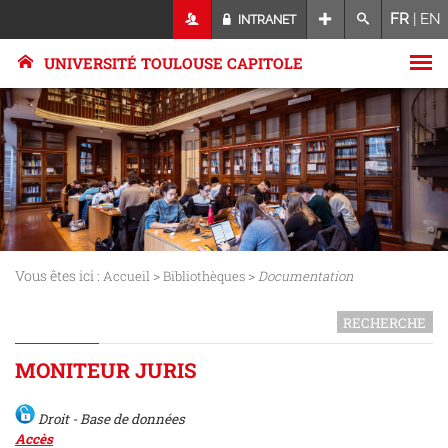
FR
|
EN
INTRANET
UNIVERSITÉ TOULOUSE CAPITOLE
Vous êtes ici :
>
>
Accueil
Bibliothèques
Documentation
RECHERCHE
MONITEUR JURIS
Droit - Base de données
Accès