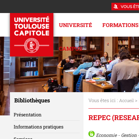
VOUS ÊT
UNIVERSITÉ
FORMATIONS
CAMPUS
Bibliothèques
Vous êtes ici :
>
Accueil
Présentation
REPEC (RESEA
Informations pratiques
Economie - Gestion 
Services