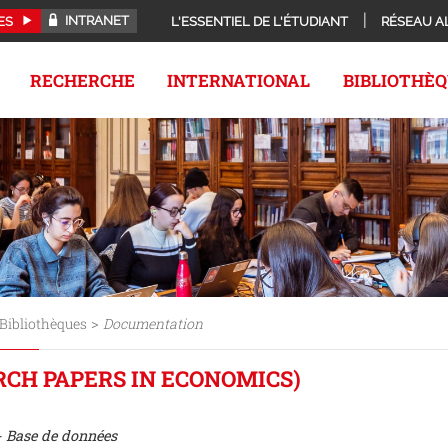
INTRANET
ES
L'ESSENTIEL DE L'ÉTUDIANT
RÉSEAU A
RECHERCHE
INTERNATIONAL
BIBLIOTHÈ
>
Bibliothèques
Documentation
RCH PAPERS IN ECONOMICS)
- Base de données