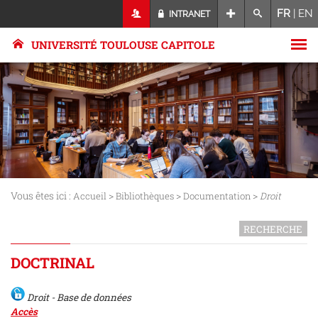
FR
|
EN
INTRANET
UNIVERSITÉ TOULOUSE CAPITOLE
Vous êtes ici :
>
>
>
Accueil
Bibliothèques
Documentation
Droit
RECHERCHE
DOCTRINAL
Droit - Base de données
Accès