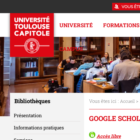
VOUS ÊT
UNIVERSITÉ
FORMATIONS
CAMPUS
Bibliothèques
Vous êtes ici :
>
Accueil
Présentation
GOOGLE SCHO
Informations pratiques
Accès libre
Services