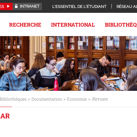
INTRANET
ES
L'ESSENTIEL DE L'ÉTUDIANT
RÉSEAU A
RECHERCHE
INTERNATIONAL
BIBLIOTHÈ
>
>
>
Revues
Bibliothèques
Documentation
Economie
LAR