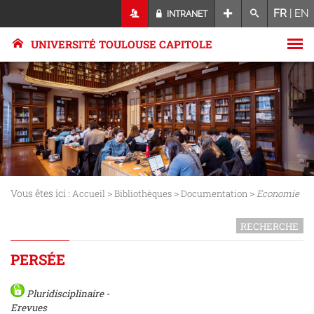
FR
|
EN
INTRANET
UNIVERSITÉ TOULOUSE CAPITOLE
Vous êtes ici :
>
>
>
Accueil
Bibliothèques
Documentation
Economie
RECHERCHE
PERSÉE
Pluridisciplinaire -
Erevues