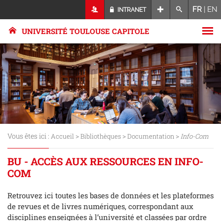
FR
|
EN
INTRANET
UNIVERSITÉ TOULOUSE CAPITOLE
Vous êtes ici :
>
>
>
Accueil
Bibliothèques
Documentation
Info-Com
BU - ACCÈS AUX RESSOURCES EN INFO-
COM
Retrouvez ici toutes les bases de données et les plateformes
de revues et de livres numériques, correspondant aux
disciplines enseignées à l’université et classées par ordre