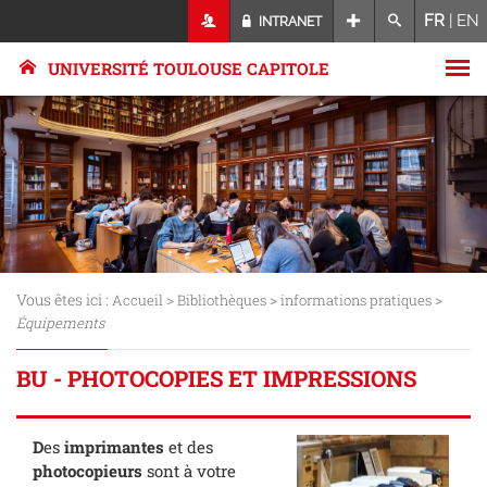
FR
|
EN
INTRANET
UNIVERSITÉ TOULOUSE CAPITOLE
Vous êtes ici :
>
>
>
Accueil
Bibliothèques
informations pratiques
Équipements
BU - PHOTOCOPIES ET IMPRESSIONS
D
es
imprimantes
et
des
photocopieurs
sont à votre