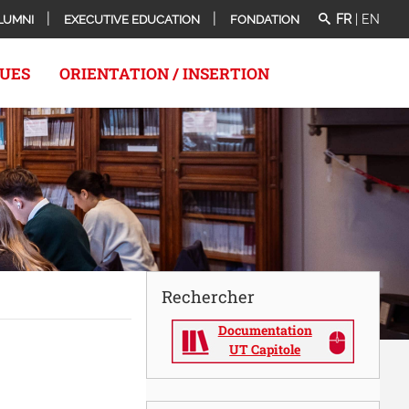
FR
|
EN
LUMNI
EXECUTIVE EDUCATION
FONDATION
QUES
ORIENTATION / INSERTION
Rechercher
Documentation
UT Capitole