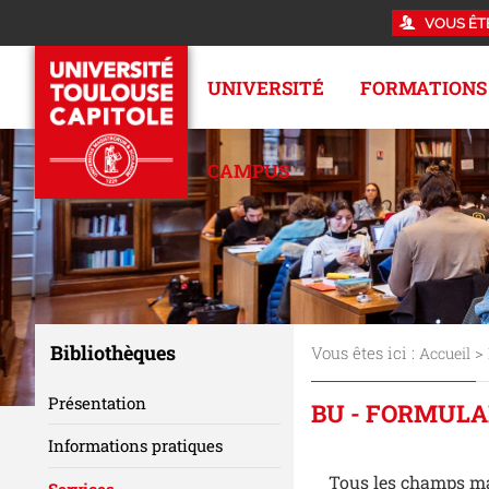
VOUS ÊT
UNIVERSITÉ
FORMATIONS
CAMPUS
Bibliothèques
Vous êtes ici :
>
Accueil
Présentation
BU - FORMULA
Informations pratiques
Tous les champs mar
Services