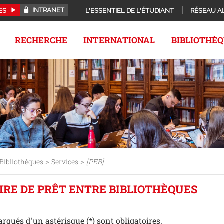
INTRANET
ES
L'ESSENTIEL DE L'ÉTUDIANT
RÉSEAU A
RECHERCHE
INTERNATIONAL
BIBLIOTHÈ
>
>
Bibliothèques
Services
[PEB]
IRE DE PRÊT ENTRE BIBLIOTHÈQUES
qués d'un astérisque (*) sont obligatoires.