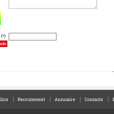
ts. Si vous êtes humains, merci de le laisser vide.
 (*)
lics
Recrutement
Annuaire
Contacts