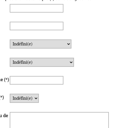
ue
(*)
(*)
u de