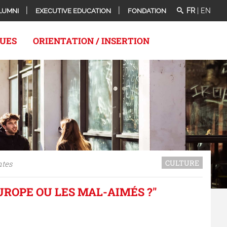
FR
|
EN
LUMNI
EXECUTIVE EDUCATION
FONDATION
QUES
ORIENTATION / INSERTION
CULTURE
ntes
'EUROPE OU LES MAL-AIMÉS ?"