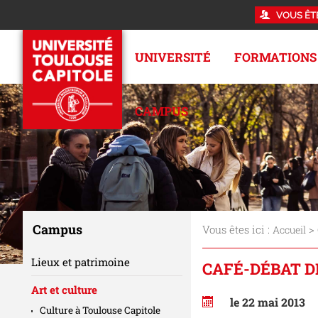
VOUS ÊT
UNIVERSITÉ
FORMATIONS
CAMPUS
Campus
Vous êtes ici :
>
Accueil
Lieux et patrimoine
CAFÉ-DÉBAT DE
Art et culture
le 22 mai 2013
Culture à Toulouse Capitole