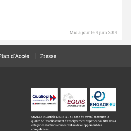
Mis à jour le 4 juin 2014
Plan d'Accès
Presse
QUALIOPI: L'article L.6316-4 II du code du travail reconnait la
qualité de l'établissement d'enseignement supérieur au titre des 4
catégories d'actions concourant au développement des
compétences.