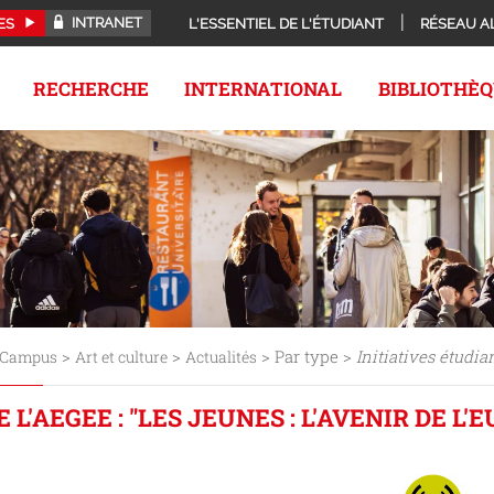
INTRANET
ES
L'ESSENTIEL DE L'ÉTUDIANT
RÉSEAU A
RECHERCHE
INTERNATIONAL
BIBLIOTHÈ
>
>
> Par type >
Initiatives étudia
Campus
Art et culture
Actualités
 L'AEGEE : "LES JEUNES : L'AVENIR DE L