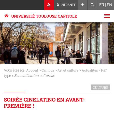
FR
|
EN
INTRANET
UNIVERSITÉ TOULOUSE CAPITOLE
Vous êtes ici :
>
>
>
> Par
Accueil
Campus
Art et culture
Actualités
type >
Sensibilisation culturelle
CULTURE
SOIRÉE CINELATINO EN AVANT-
PREMIÈRE !