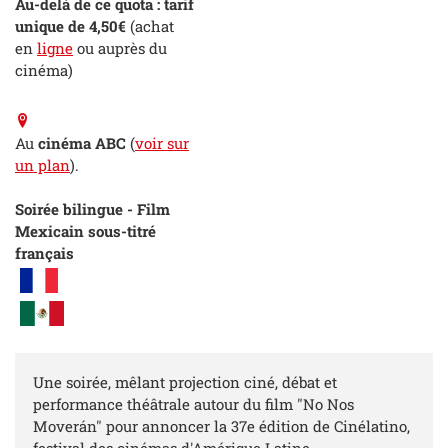
Au-delà de ce quota : tarif
unique de 4,50€
(achat
en
ligne
ou auprès du
cinéma)
Au
cinéma ABC
(
voir sur
un plan
).
Soirée bilingue - Film
Mexicain sous-titré
français
Une soirée, mêlant projection ciné, débat et
performance théâtrale autour du film "No Nos
Moverán" pour annoncer la 37e édition de Cinélatino,
festival des cinémas d'Amérique Latine.