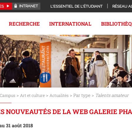
INTRANET
ES
L'ESSENTIEL DE L'ÉTUDIANT
RÉSEAU A
RECHERCHE
INTERNATIONAL
BIBLIOTHÈ
>
>
> Par type >
Talents amateur
Campus
Art et culture
Actualités
S NOUVEAUTÉS DE LA WEB GALERIE PHAR
 au 31 août 2018