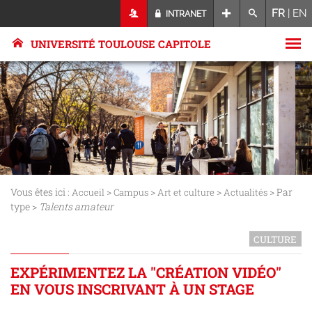
FR
|
EN
INTRANET
UNIVERSITÉ TOULOUSE CAPITOLE
Vous êtes ici :
>
>
>
> Par
Accueil
Campus
Art et culture
Actualités
type >
Talents amateur
CULTURE
EXPÉRIMENTEZ LA "CRÉATION VIDÉO"
EN VOUS INSCRIVANT À UN STAGE