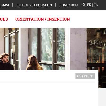
FR
|
EN
LUMNI
EXECUTIVE EDUCATION
FONDATION
QUES
ORIENTATION / INSERTION
CULTURE