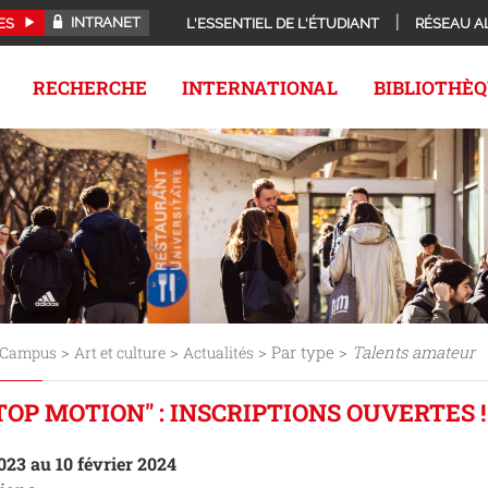
INTRANET
ES
L'ESSENTIEL DE L'ÉTUDIANT
RÉSEAU A
RECHERCHE
INTERNATIONAL
BIBLIOTHÈ
>
>
> Par type >
Talents amateur
Campus
Art et culture
Actualités
OP MOTION" : INSCRIPTIONS OUVERTES !
23 au 10 février 2024