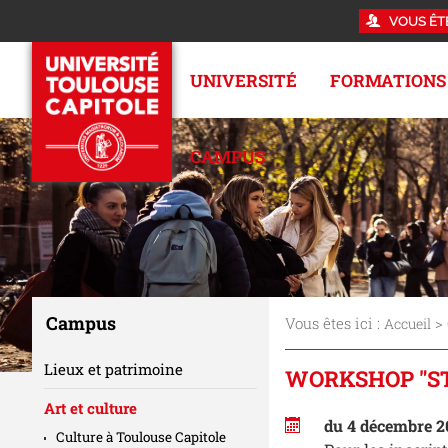
VOUS ÊT
UNIVERSITÉ
FORMATIONS
CAMPUS
Campus
Vous êtes ici :
>
Accueil
Lieux et patrimoine
WORKSHOP "ST
Art et culture
du 4 décembre 20
Culture à Toulouse Capitole