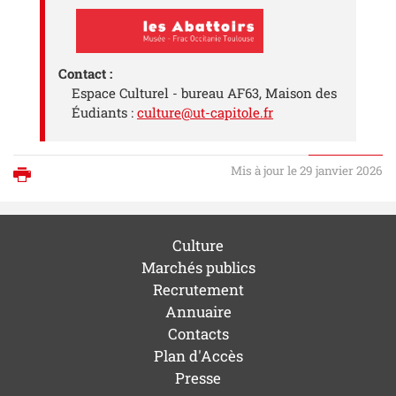
Contact :
Espace Culturel - bureau AF63, Maison des
Éudiants :
culture@ut-capitole.fr
Mis à jour le 29 janvier 2026
Imprimer
Culture
Marchés publics
Recrutement
Annuaire
Contacts
Plan d'Accès
Presse