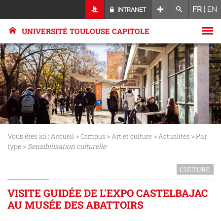
FR
|
EN
INTRANET
UNIVERSITÉ TOULOUSE CAPITOLE
Vous êtes ici :
>
>
>
> Par
Accueil
Campus
Art et culture
Actualités
type >
Sensibilisation culturelle
CULTURE
VISITE GUIDÉE DE L'EXPO CASTELBAJAC
AU MUSÉE DES ABATTOIRS